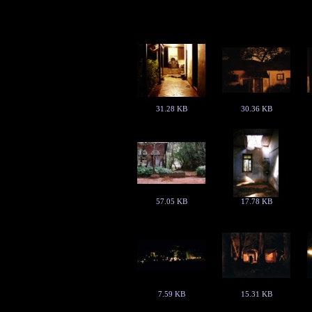
31.28 KB
30.36 KB
57.05 KB
17.78 KB
7.59 KB
15.31 KB